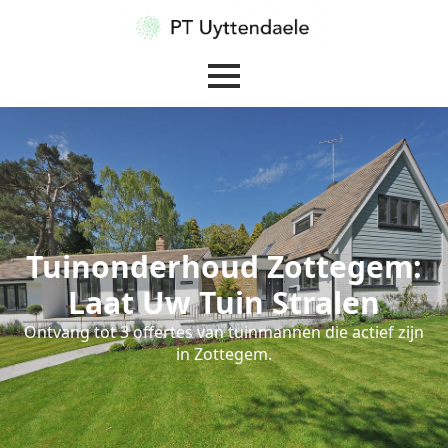
Tuinonderhoud Zottegem:
Laat Uw Tuin Stralen
Ontvang tot 3 offertes van tuinmannen die actief zijn
in Zottegem.