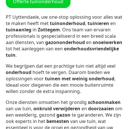
Offerte tuinonderhoud
PT Uyttendaele, uw one-stop oplossing voor alles wat
te maken heeft met
tuinonderhoud
,
tuinieren
en
tuinaanleg
in
Zottegem
. Ons team van ervaren
professionals is gespecialiseerd in een breed scala
aan diensten, van
gazononderhoud
en
snoeiwerken
tot het aanleggen van een
onderhoudsvriendelijke
tuin
.
We begrijpen dat een prachtige tuin niet altijd veel
onderhoud
hoeft te vergen. Daarom bieden we
oplossingen voor
tuinen met weinig onderhoud
,
ideaal voor diegenen die een mooie buitenruimte
willen zonder de extra inspanning.
Onze diensten omvatten het grondig
schoonmaken
van uw tuin,
onkruid verwijderen
en
doorzaaien
om
een weelderig, gezond
gazon
te garanderen. We zijn
ook experts in het
bemesten
van uw tuin, wat
essentieel is voor de groei en gezondheid van uw