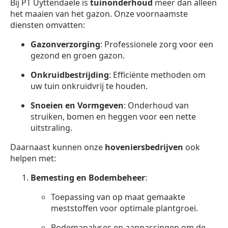
Bij PT Uyttendaele is
tuinonderhoud
meer dan alleen
het maaien van het gazon. Onze voornaamste
diensten omvatten:
Gazonverzorging
: Professionele zorg voor een
gezond en groen gazon.
Onkruidbestrijding
: Efficiënte methoden om
uw tuin onkruidvrij te houden.
Snoeien en Vormgeven
: Onderhoud van
struiken, bomen en heggen voor een nette
uitstraling.
Daarnaast kunnen onze
hoveniersbedrijven
ook
helpen met:
Bemesting en Bodembeheer
:
Toepassing van op maat gemaakte
meststoffen voor optimale plantgroei.
Bodemanalyses en aanpassingen om de