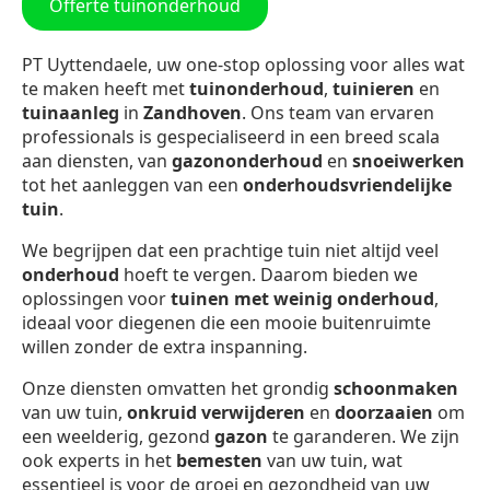
Offerte tuinonderhoud
PT Uyttendaele, uw one-stop oplossing voor alles wat
te maken heeft met
tuinonderhoud
,
tuinieren
en
tuinaanleg
in
Zandhoven
. Ons team van ervaren
professionals is gespecialiseerd in een breed scala
aan diensten, van
gazononderhoud
en
snoeiwerken
tot het aanleggen van een
onderhoudsvriendelijke
tuin
.
We begrijpen dat een prachtige tuin niet altijd veel
onderhoud
hoeft te vergen. Daarom bieden we
oplossingen voor
tuinen met weinig onderhoud
,
ideaal voor diegenen die een mooie buitenruimte
willen zonder de extra inspanning.
Onze diensten omvatten het grondig
schoonmaken
van uw tuin,
onkruid verwijderen
en
doorzaaien
om
een weelderig, gezond
gazon
te garanderen. We zijn
ook experts in het
bemesten
van uw tuin, wat
essentieel is voor de groei en gezondheid van uw