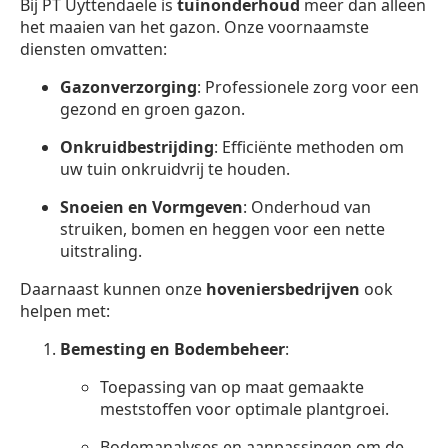
Bij PT Uyttendaele is
tuinonderhoud
meer dan alleen
het maaien van het gazon. Onze voornaamste
diensten omvatten:
Gazonverzorging
: Professionele zorg voor een
gezond en groen gazon.
Onkruidbestrijding
: Efficiënte methoden om
uw tuin onkruidvrij te houden.
Snoeien en Vormgeven
: Onderhoud van
struiken, bomen en heggen voor een nette
uitstraling.
Daarnaast kunnen onze
hoveniersbedrijven
ook
helpen met:
Bemesting en Bodembeheer
:
Toepassing van op maat gemaakte
meststoffen voor optimale plantgroei.
Bodemanalyses en aanpassingen om de