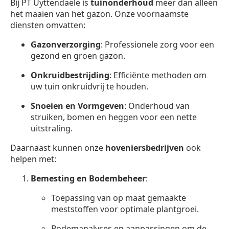
Bij PT Uyttendaele is
tuinonderhoud
meer dan alleen
het maaien van het gazon. Onze voornaamste
diensten omvatten:
Gazonverzorging
: Professionele zorg voor een
gezond en groen gazon.
Onkruidbestrijding
: Efficiënte methoden om
uw tuin onkruidvrij te houden.
Snoeien en Vormgeven
: Onderhoud van
struiken, bomen en heggen voor een nette
uitstraling.
Daarnaast kunnen onze
hoveniersbedrijven
ook
helpen met:
Bemesting en Bodembeheer
:
Toepassing van op maat gemaakte
meststoffen voor optimale plantgroei.
Bodemanalyses en aanpassingen om de