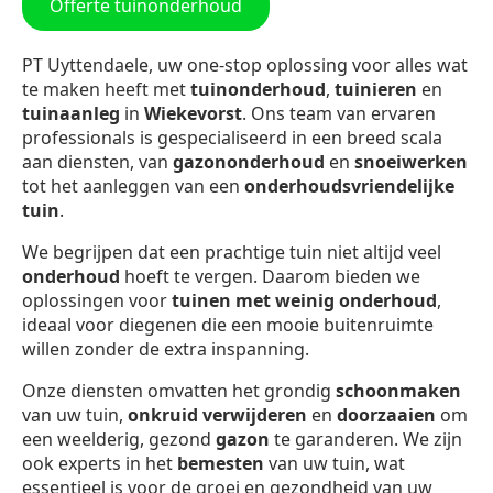
Offerte tuinonderhoud
PT Uyttendaele, uw one-stop oplossing voor alles wat
te maken heeft met
tuinonderhoud
,
tuinieren
en
tuinaanleg
in
Wiekevorst
. Ons team van ervaren
professionals is gespecialiseerd in een breed scala
aan diensten, van
gazononderhoud
en
snoeiwerken
tot het aanleggen van een
onderhoudsvriendelijke
tuin
.
We begrijpen dat een prachtige tuin niet altijd veel
onderhoud
hoeft te vergen. Daarom bieden we
oplossingen voor
tuinen met weinig onderhoud
,
ideaal voor diegenen die een mooie buitenruimte
willen zonder de extra inspanning.
Onze diensten omvatten het grondig
schoonmaken
van uw tuin,
onkruid verwijderen
en
doorzaaien
om
een weelderig, gezond
gazon
te garanderen. We zijn
ook experts in het
bemesten
van uw tuin, wat
essentieel is voor de groei en gezondheid van uw