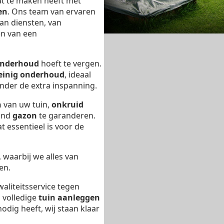
at te maken heeft met
en
. Ons team van ervaren
aan diensten, van
en van een
nderhoud
hoeft te vergen.
einig onderhoud
, ideaal
nder de extra inspanning.
n
van uw tuin,
onkruid
ond
gazon
te garanderen.
t essentieel is voor de
, waarbij we alles van
en.
waliteitsservice tegen
n volledige
tuin aanleggen
odig heeft, wij staan klaar