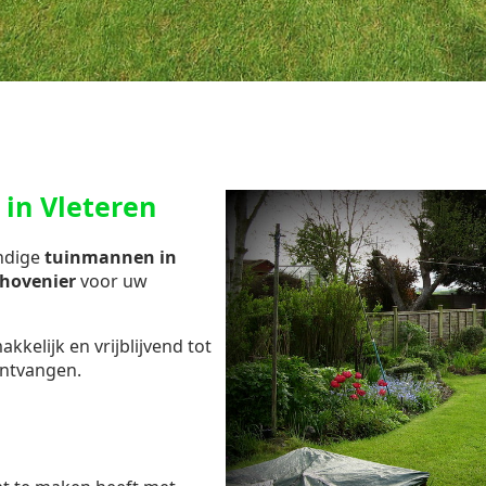
in Vleteren
undige
tuinmannen in
e hovenier
voor uw
kelijk en vrijblijvend tot
ntvangen.