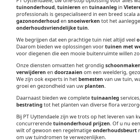
PT Uyttendaele, uw one-stop oplossing voor alles w
tuinonderhoud
,
tuinieren
en
tuinaanleg
in
Vleter
professionals is gespecialiseerd in een breed scala 
gazononderhoud
en
snoeiwerken
tot het aanlegg
onderhoudsvriendelijke tuin
.
We begrijpen dat een prachtige tuin niet altijd veel
o
Daarom bieden we oplossingen voor
tuinen met w
voor diegenen die een mooie buitenruimte willen zo
Onze diensten omvatten het grondig
schoonmake
verwijderen
en
doorzaaien
om een weelderig, gez
We zijn ook experts in het
bemesten
van uw tuin, wa
groei en gezondheid van uw
planten
.
Daarnaast bieden we complete
tuinaanleg
services
bestrating
tot het planten van diverse flora verzorg
Bij PT Uyttendaele zijn we trots op het leveren van k
concurrerende
tuinonderhoud prijzen
. Of u nu ee
wilt of gewoon een regelmatige
onderhoudsbeurt
n
om uw tuindromen te verwezenlijken.