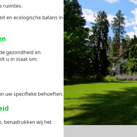
e ruimtes.
it en ecologische balans in
en
 de gezondheid en
elt u in staat om:
n uw specifieke behoeften.
eid
n, benadrukken wij het