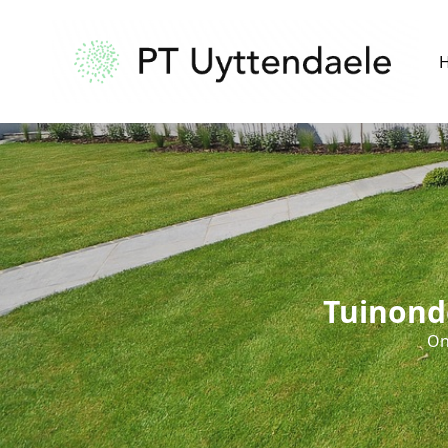
Tuinond
On