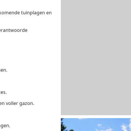
orkomende tuinplagen en
verantwoorde
en.
es.
n voller gazon.
ngen.