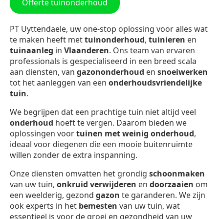
Offerte tuinonderhoud
PT Uyttendaele, uw one-stop oplossing voor alles wat
te maken heeft met
tuinonderhoud
,
tuinieren
en
tuinaanleg
in
Vlaanderen
. Ons team van ervaren
professionals is gespecialiseerd in een breed scala
aan diensten, van
gazononderhoud
en
snoeiwerken
tot het aanleggen van een
onderhoudsvriendelijke
tuin
.
We begrijpen dat een prachtige tuin niet altijd veel
onderhoud
hoeft te vergen. Daarom bieden we
oplossingen voor
tuinen met weinig onderhoud
,
ideaal voor diegenen die een mooie buitenruimte
willen zonder de extra inspanning.
Onze diensten omvatten het grondig
schoonmaken
van uw tuin,
onkruid verwijderen
en
doorzaaien
om
een weelderig, gezond
gazon
te garanderen. We zijn
ook experts in het
bemesten
van uw tuin, wat
essentieel is voor de groei en gezondheid van uw