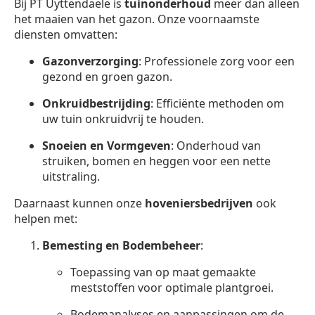
Bij PT Uyttendaele is
tuinonderhoud
meer dan alleen
het maaien van het gazon. Onze voornaamste
diensten omvatten:
Gazonverzorging
: Professionele zorg voor een
gezond en groen gazon.
Onkruidbestrijding
: Efficiënte methoden om
uw tuin onkruidvrij te houden.
Snoeien en Vormgeven
: Onderhoud van
struiken, bomen en heggen voor een nette
uitstraling.
Daarnaast kunnen onze
hoveniersbedrijven
ook
helpen met:
Bemesting en Bodembeheer
:
Toepassing van op maat gemaakte
meststoffen voor optimale plantgroei.
Bodemanalyses en aanpassingen om de