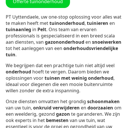
Offerte tuinonderhoud
PT Uyttendaele, uw one-stop oplossing voor alles wat
te maken heeft met
tuinonderhoud
,
tuinieren
en
tuinaanleg
in
Pelt
. Ons team van ervaren
professionals is gespecialiseerd in een breed scala
aan diensten, van
gazononderhoud
en
snoeiwerken
tot het aanleggen van een
onderhoudsvriendelijke
tuin
.
We begrijpen dat een prachtige tuin niet altijd veel
onderhoud
hoeft te vergen. Daarom bieden we
oplossingen voor
tuinen met weinig onderhoud
,
ideaal voor diegenen die een mooie buitenruimte
willen zonder de extra inspanning.
Onze diensten omvatten het grondig
schoonmaken
van uw tuin,
onkruid verwijderen
en
doorzaaien
om
een weelderig, gezond
gazon
te garanderen. We zijn
ook experts in het
bemesten
van uw tuin, wat
essentieel is voor de groei en gezondheid van uw