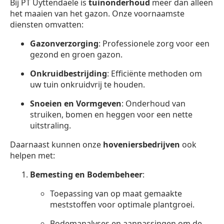
Bij PT Uyttendaele is
tuinonderhoud
meer dan alleen
het maaien van het gazon. Onze voornaamste
diensten omvatten:
Gazonverzorging
: Professionele zorg voor een
gezond en groen gazon.
Onkruidbestrijding
: Efficiënte methoden om
uw tuin onkruidvrij te houden.
Snoeien en Vormgeven
: Onderhoud van
struiken, bomen en heggen voor een nette
uitstraling.
Daarnaast kunnen onze
hoveniersbedrijven
ook
helpen met:
Bemesting en Bodembeheer
:
Toepassing van op maat gemaakte
meststoffen voor optimale plantgroei.
Bodemanalyses en aanpassingen om de