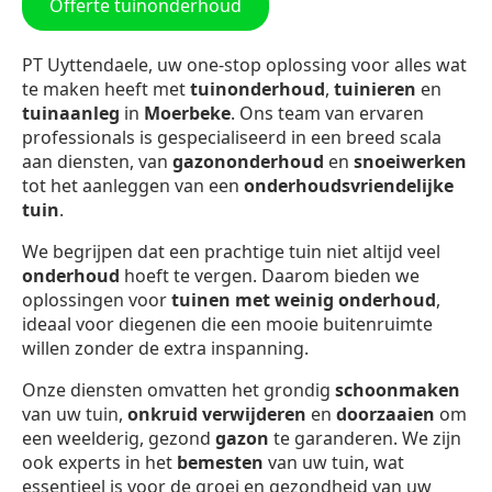
Offerte tuinonderhoud
PT Uyttendaele, uw one-stop oplossing voor alles wat
te maken heeft met
tuinonderhoud
,
tuinieren
en
tuinaanleg
in
Moerbeke
. Ons team van ervaren
professionals is gespecialiseerd in een breed scala
aan diensten, van
gazononderhoud
en
snoeiwerken
tot het aanleggen van een
onderhoudsvriendelijke
tuin
.
We begrijpen dat een prachtige tuin niet altijd veel
onderhoud
hoeft te vergen. Daarom bieden we
oplossingen voor
tuinen met weinig onderhoud
,
ideaal voor diegenen die een mooie buitenruimte
willen zonder de extra inspanning.
Onze diensten omvatten het grondig
schoonmaken
van uw tuin,
onkruid verwijderen
en
doorzaaien
om
een weelderig, gezond
gazon
te garanderen. We zijn
ook experts in het
bemesten
van uw tuin, wat
essentieel is voor de groei en gezondheid van uw