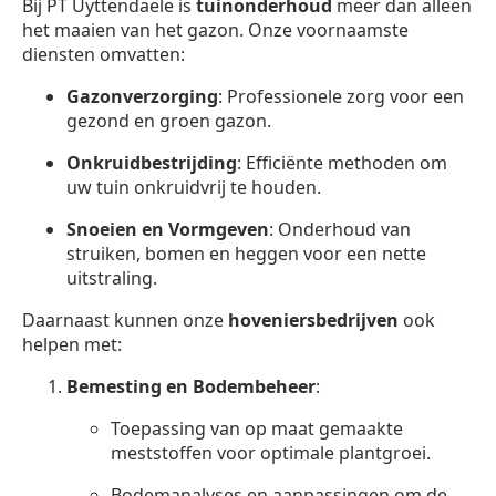
Bij PT Uyttendaele is
tuinonderhoud
meer dan alleen
het maaien van het gazon. Onze voornaamste
diensten omvatten:
Gazonverzorging
: Professionele zorg voor een
gezond en groen gazon.
Onkruidbestrijding
: Efficiënte methoden om
uw tuin onkruidvrij te houden.
Snoeien en Vormgeven
: Onderhoud van
struiken, bomen en heggen voor een nette
uitstraling.
Daarnaast kunnen onze
hoveniersbedrijven
ook
helpen met:
Bemesting en Bodembeheer
:
Toepassing van op maat gemaakte
meststoffen voor optimale plantgroei.
Bodemanalyses en aanpassingen om de