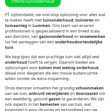
Offerte tuinonderhoud
PT Uyttendaele, uw one-stop oplossing voor alles wat
te maken heeft met
tuinonderhoud
,
tuinieren
en
tuinaanleg
in
Lummen
. Ons team van ervaren
professionals is gespecialiseerd in een breed scala
aan diensten, van
gazononderhoud
en
snoeiwerken
tot het aanleggen van een
onderhoudsvriendelijke
tuin
.
We begrijpen dat een prachtige tuin niet altijd veel
onderhoud
hoeft te vergen. Daarom bieden we
oplossingen voor
tuinen met weinig onderhoud
,
ideaal voor diegenen die een mooie buitenruimte
willen zonder de extra inspanning.
Onze diensten omvatten het grondig
schoonmaken
van uw tuin,
onkruid verwijderen
en
doorzaaien
om
een weelderig, gezond
gazon
te garanderen. We zijn
ook experts in het
bemesten
van uw tuin, wat
essentieel is voor de groei en gezondheid van uw