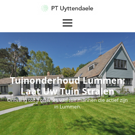
Tuinonderhoud Lummen:
Laat Uw Tuin Stralen
Ontvang tot 3 offertes van tuinmannen die actief zijn
in Lummen.