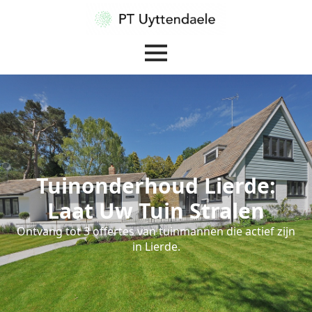
Tuinonderhoud Lierde:
Laat Uw Tuin Stralen
Ontvang tot 3 offertes van tuinmannen die actief zijn
in Lierde.