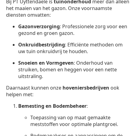
Bij PT Uyttendaele is
tuinonderhoud
meer dan alleen
het maaien van het gazon. Onze voornaamste
diensten omvatten:
Gazonverzorging
: Professionele zorg voor een
gezond en groen gazon.
Onkruidbestrijding
: Efficiënte methoden om
uw tuin onkruidvrij te houden.
Snoeien en Vormgeven
: Onderhoud van
struiken, bomen en heggen voor een nette
uitstraling.
Daarnaast kunnen onze
hoveniersbedrijven
ook
helpen met:
Bemesting en Bodembeheer
:
Toepassing van op maat gemaakte
meststoffen voor optimale plantgroei.
Bodemanalyses en aanpassingen om de