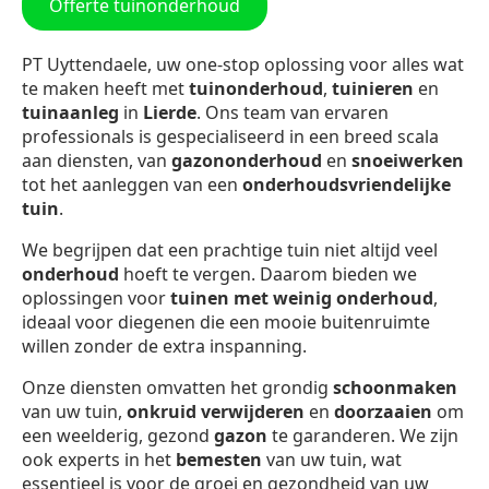
Offerte tuinonderhoud
PT Uyttendaele, uw one-stop oplossing voor alles wat
te maken heeft met
tuinonderhoud
,
tuinieren
en
tuinaanleg
in
Lierde
. Ons team van ervaren
professionals is gespecialiseerd in een breed scala
aan diensten, van
gazononderhoud
en
snoeiwerken
tot het aanleggen van een
onderhoudsvriendelijke
tuin
.
We begrijpen dat een prachtige tuin niet altijd veel
onderhoud
hoeft te vergen. Daarom bieden we
oplossingen voor
tuinen met weinig onderhoud
,
ideaal voor diegenen die een mooie buitenruimte
willen zonder de extra inspanning.
Onze diensten omvatten het grondig
schoonmaken
van uw tuin,
onkruid verwijderen
en
doorzaaien
om
een weelderig, gezond
gazon
te garanderen. We zijn
ook experts in het
bemesten
van uw tuin, wat
essentieel is voor de groei en gezondheid van uw