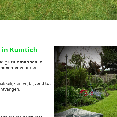
 in Kumtich
undige
tuinmannen in
e hovenier
voor uw
kelijk en vrijblijvend tot
ontvangen.