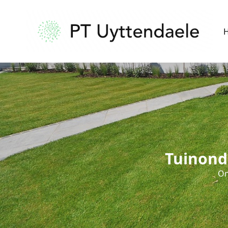
Tuinond
On