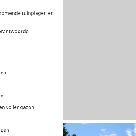
orkomende tuinplagen en
verantwoorde
en.
es.
n voller gazon.
ngen.