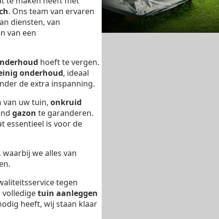
at te maken heeft met
ch
. Ons team van ervaren
aan diensten, van
en van een
nderhoud
hoeft te vergen.
einig onderhoud
, ideaal
nder de extra inspanning.
n
van uw tuin,
onkruid
ond
gazon
te garanderen.
t essentieel is voor de
, waarbij we alles van
en.
waliteitsservice tegen
n volledige
tuin aanleggen
odig heeft, wij staan klaar