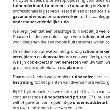
PT Uyttendaele, uw one-stop oplossing voor alles w
tuinonderhoud
,
tuinieren
en
tuinaanleg
in
Kumti
professionals is gespecialiseerd in een breed scala 
gazononderhoud
en
snoeiwerken
tot het aanlegg
onderhoudsvriendelijke tuin
.
We begrijpen dat een prachtige tuin niet altijd veel
o
Daarom bieden we oplossingen voor
tuinen met w
voor diegenen die een mooie buitenruimte willen zo
Onze diensten omvatten het grondig
schoonmake
verwijderen
en
doorzaaien
om een weelderig, gez
We zijn ook experts in het
bemesten
van uw tuin, wa
groei en gezondheid van uw
planten
.
Daarnaast bieden we complete
tuinaanleg
services
bestrating
tot het planten van diverse flora verzorg
Bij PT Uyttendaele zijn we trots op het leveren van k
concurrerende
tuinonderhoud prijzen
. Of u nu ee
wilt of gewoon een regelmatige
onderhoudsbeurt
n
om uw tuindromen te verwezenlijken.