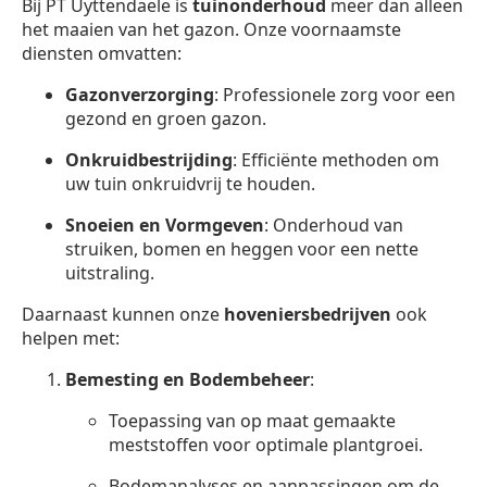
Bij PT Uyttendaele is
tuinonderhoud
meer dan alleen
het maaien van het gazon. Onze voornaamste
diensten omvatten:
Gazonverzorging
: Professionele zorg voor een
gezond en groen gazon.
Onkruidbestrijding
: Efficiënte methoden om
uw tuin onkruidvrij te houden.
Snoeien en Vormgeven
: Onderhoud van
struiken, bomen en heggen voor een nette
uitstraling.
Daarnaast kunnen onze
hoveniersbedrijven
ook
helpen met:
Bemesting en Bodembeheer
:
Toepassing van op maat gemaakte
meststoffen voor optimale plantgroei.
Bodemanalyses en aanpassingen om de