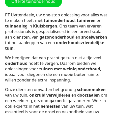
Offerte tuinonderhoud
PT Uyttendaele, uw one-stop oplossing voor alles wat
te maken heeft met
tuinonderhoud
,
tuinieren
en
tuinaanleg
in
Kluisbergen
. Ons team van ervaren
professionals is gespecialiseerd in een breed scala
aan diensten, van
gazononderhoud
en
snoeiwerken
tot het aanleggen van een
onderhoudsvriendelijke
tuin
.
We begrijpen dat een prachtige tuin niet altijd veel
onderhoud
hoeft te vergen. Daarom bieden we
oplossingen voor
tuinen met weinig onderhoud
,
ideaal voor diegenen die een mooie buitenruimte
willen zonder de extra inspanning.
Onze diensten omvatten het grondig
schoonmaken
van uw tuin,
onkruid verwijderen
en
doorzaaien
om
een weelderig, gezond
gazon
te garanderen. We zijn
ook experts in het
bemesten
van uw tuin, wat
essentieel is voor de groei en gezondheid van uw