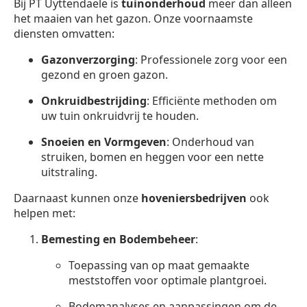
Bij PT Uyttendaele is
tuinonderhoud
meer dan alleen
het maaien van het gazon. Onze voornaamste
diensten omvatten:
Gazonverzorging
: Professionele zorg voor een
gezond en groen gazon.
Onkruidbestrijding
: Efficiënte methoden om
uw tuin onkruidvrij te houden.
Snoeien en Vormgeven
: Onderhoud van
struiken, bomen en heggen voor een nette
uitstraling.
Daarnaast kunnen onze
hoveniersbedrijven
ook
helpen met:
Bemesting en Bodembeheer
:
Toepassing van op maat gemaakte
meststoffen voor optimale plantgroei.
Bodemanalyses en aanpassingen om de