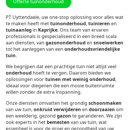
Offerte tuinonderhoud
PT Uyttendaele, uw one-stop oplossing voor alles wat
te maken heeft met
tuinonderhoud
,
tuinieren
en
tuinaanleg
in
Kaprijke
. Ons team van ervaren
professionals is gespecialiseerd in een breed scala
aan diensten, van
gazononderhoud
en
snoeiwerken
tot het aanleggen van een
onderhoudsvriendelijke
tuin
.
We begrijpen dat een prachtige tuin niet altijd veel
onderhoud
hoeft te vergen. Daarom bieden we
oplossingen voor
tuinen met weinig onderhoud
,
ideaal voor diegenen die een mooie buitenruimte
willen zonder de extra inspanning.
Onze diensten omvatten het grondig
schoonmaken
van uw tuin,
onkruid verwijderen
en
doorzaaien
om
een weelderig, gezond
gazon
te garanderen. We zijn
ook experts in het
bemesten
van uw tuin, wat
essentieel is voor de groei en gezondheid van uw