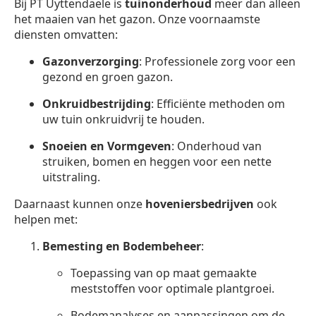
Bij PT Uyttendaele is
tuinonderhoud
meer dan alleen
het maaien van het gazon. Onze voornaamste
diensten omvatten:
Gazonverzorging
: Professionele zorg voor een
gezond en groen gazon.
Onkruidbestrijding
: Efficiënte methoden om
uw tuin onkruidvrij te houden.
Snoeien en Vormgeven
: Onderhoud van
struiken, bomen en heggen voor een nette
uitstraling.
Daarnaast kunnen onze
hoveniersbedrijven
ook
helpen met:
Bemesting en Bodembeheer
:
Toepassing van op maat gemaakte
meststoffen voor optimale plantgroei.
Bodemanalyses en aanpassingen om de