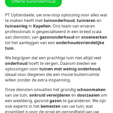
Offerte tuinonderhoud
PT Uyttendaele, uw one-stop oplossing voor alles wat
te maken heeft met
tuinonderhoud
,
tuinieren
en
tuinaanleg
in
Kapellen
. Ons team van ervaren
professionals is gespecialiseerd in een breed scala
aan diensten, van
gazononderhoud
en
snoeiwerken
tot het aanleggen van een
onderhoudsvriendelijke
tuin
.
We begrijpen dat een prachtige tuin niet altijd veel
onderhoud
hoeft te vergen. Daarom bieden we
oplossingen voor
tuinen met weinig onderhoud
,
ideaal voor diegenen die een mooie buitenruimte
willen zonder de extra inspanning.
Onze diensten omvatten het grondig
schoonmaken
van uw tuin,
onkruid verwijderen
en
doorzaaien
om
een weelderig, gezond
gazon
te garanderen. We zijn
ook experts in het
bemesten
van uw tuin, wat
essentieel is voor de groei en gezondheid van uw