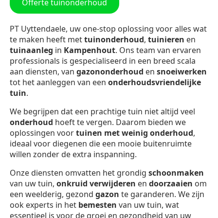
Offerte tuinonderhoud
PT Uyttendaele, uw one-stop oplossing voor alles wat
te maken heeft met
tuinonderhoud
,
tuinieren
en
tuinaanleg
in
Kampenhout
. Ons team van ervaren
professionals is gespecialiseerd in een breed scala
aan diensten, van
gazononderhoud
en
snoeiwerken
tot het aanleggen van een
onderhoudsvriendelijke
tuin
.
We begrijpen dat een prachtige tuin niet altijd veel
onderhoud
hoeft te vergen. Daarom bieden we
oplossingen voor
tuinen met weinig onderhoud
,
ideaal voor diegenen die een mooie buitenruimte
willen zonder de extra inspanning.
Onze diensten omvatten het grondig
schoonmaken
van uw tuin,
onkruid verwijderen
en
doorzaaien
om
een weelderig, gezond
gazon
te garanderen. We zijn
ook experts in het
bemesten
van uw tuin, wat
essentieel is voor de groei en gezondheid van uw