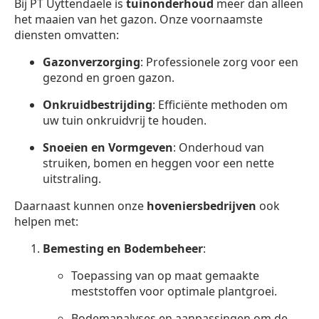
Bij PT Uyttendaele is
tuinonderhoud
meer dan alleen
het maaien van het gazon. Onze voornaamste
diensten omvatten:
Gazonverzorging
: Professionele zorg voor een
gezond en groen gazon.
Onkruidbestrijding
: Efficiënte methoden om
uw tuin onkruidvrij te houden.
Snoeien en Vormgeven
: Onderhoud van
struiken, bomen en heggen voor een nette
uitstraling.
Daarnaast kunnen onze
hoveniersbedrijven
ook
helpen met:
Bemesting en Bodembeheer
:
Toepassing van op maat gemaakte
meststoffen voor optimale plantgroei.
Bodemanalyses en aanpassingen om de