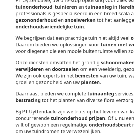
PT Uyttendaele, uw one-stop oplossing voor alles w
tuinonderhoud
,
tuinieren
en
tuinaanleg
in
Harel
professionals is gespecialiseerd in een breed scala 
gazononderhoud
en
snoeiwerken
tot het aanlegg
onderhoudsvriendelijke tuin
.
We begrijpen dat een prachtige tuin niet altijd veel
o
Daarom bieden we oplossingen voor
tuinen met w
voor diegenen die een mooie buitenruimte willen zo
Onze diensten omvatten het grondig
schoonmake
verwijderen
en
doorzaaien
om een weelderig, gez
We zijn ook experts in het
bemesten
van uw tuin, wa
groei en gezondheid van uw
planten
.
Daarnaast bieden we complete
tuinaanleg
services
bestrating
tot het planten van diverse flora verzorg
Bij PT Uyttendaele zijn we trots op het leveren van k
concurrerende
tuinonderhoud prijzen
. Of u nu ee
wilt of gewoon een regelmatige
onderhoudsbeurt
n
om uw tuindromen te verwezenlijken.