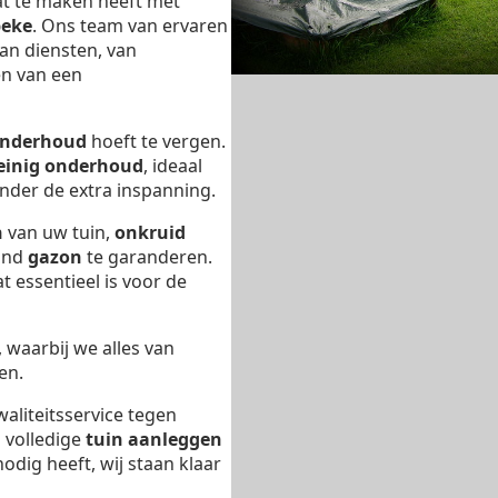
at te maken heeft met
beke
. Ons team van ervaren
aan diensten, van
en van een
nderhoud
hoeft te vergen.
einig onderhoud
, ideaal
nder de extra inspanning.
n
van uw tuin,
onkruid
ond
gazon
te garanderen.
t essentieel is voor de
, waarbij we alles van
en.
waliteitsservice tegen
n volledige
tuin aanleggen
odig heeft, wij staan klaar