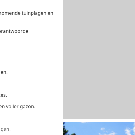
orkomende tuinplagen en
verantwoorde
en.
es.
n voller gazon.
ngen.