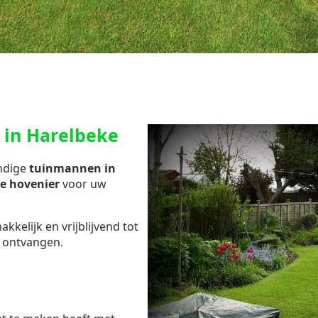
 in Harelbeke
undige
tuinmannen in
te hovenier
voor uw
kelijk en vrijblijvend tot
 ontvangen.