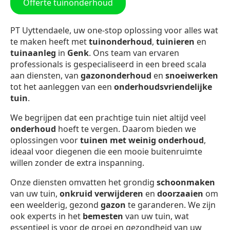
Offerte tuinonderhoud
PT Uyttendaele, uw one-stop oplossing voor alles wat
te maken heeft met
tuinonderhoud
,
tuinieren
en
tuinaanleg
in
Genk
. Ons team van ervaren
professionals is gespecialiseerd in een breed scala
aan diensten, van
gazononderhoud
en
snoeiwerken
tot het aanleggen van een
onderhoudsvriendelijke
tuin
.
We begrijpen dat een prachtige tuin niet altijd veel
onderhoud
hoeft te vergen. Daarom bieden we
oplossingen voor
tuinen met weinig onderhoud
,
ideaal voor diegenen die een mooie buitenruimte
willen zonder de extra inspanning.
Onze diensten omvatten het grondig
schoonmaken
van uw tuin,
onkruid verwijderen
en
doorzaaien
om
een weelderig, gezond
gazon
te garanderen. We zijn
ook experts in het
bemesten
van uw tuin, wat
essentieel is voor de groei en gezondheid van uw