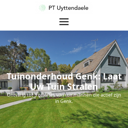
Tuinonderhoud Genk: Laat
Uw Tuin Stralen
Ontvang tot 3 offertes van tuinmannen die actief zijn
in Genk.