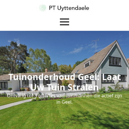
Tuinonderhoud Geel: Laat
Uw Tuin Stralen
Ontvang tot 3 offertes van tuinmannen die actief zijn
in Geel.