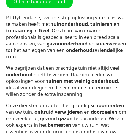
Offerte tuinonderhoud
PT Uyttendaele, uw one-stop oplossing voor alles wat
te maken heeft met
tuinonderhoud
,
tuinieren
en
tuinaanleg
in
Geel
. Ons team van ervaren
professionals is gespecialiseerd in een breed scala
aan diensten, van
gazononderhoud
en
snoeiwerken
tot het aanleggen van een
onderhoudsvriendelijke
tuin
.
We begrijpen dat een prachtige tuin niet altijd veel
onderhoud
hoeft te vergen. Daarom bieden we
oplossingen voor
tuinen met weinig onderhoud
,
ideaal voor diegenen die een mooie buitenruimte
willen zonder de extra inspanning.
Onze diensten omvatten het grondig
schoonmaken
van uw tuin,
onkruid verwijderen
en
doorzaaien
om
een weelderig, gezond
gazon
te garanderen. We zijn
ook experts in het
bemesten
van uw tuin, wat
essentieel is voor de groei en gezondheid van uw