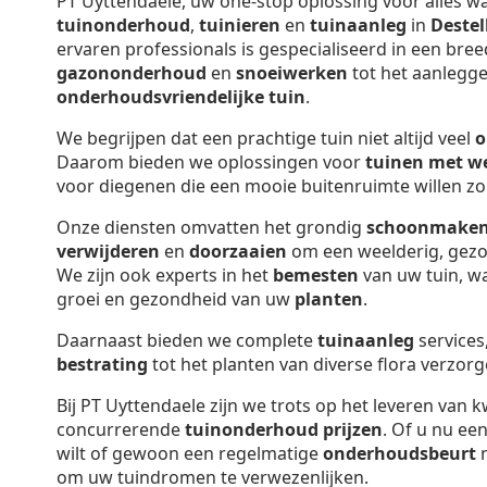
PT Uyttendaele, uw one-stop oplossing voor alles w
tuinonderhoud
,
tuinieren
en
tuinaanleg
in
Deste
ervaren professionals is gespecialiseerd in een bree
gazononderhoud
en
snoeiwerken
tot het aanlegg
onderhoudsvriendelijke tuin
.
We begrijpen dat een prachtige tuin niet altijd veel
o
Daarom bieden we oplossingen voor
tuinen met w
voor diegenen die een mooie buitenruimte willen zo
Onze diensten omvatten het grondig
schoonmake
verwijderen
en
doorzaaien
om een weelderig, gez
We zijn ook experts in het
bemesten
van uw tuin, wa
groei en gezondheid van uw
planten
.
Daarnaast bieden we complete
tuinaanleg
services
bestrating
tot het planten van diverse flora verzorg
Bij PT Uyttendaele zijn we trots op het leveren van k
concurrerende
tuinonderhoud prijzen
. Of u nu ee
wilt of gewoon een regelmatige
onderhoudsbeurt
n
om uw tuindromen te verwezenlijken.