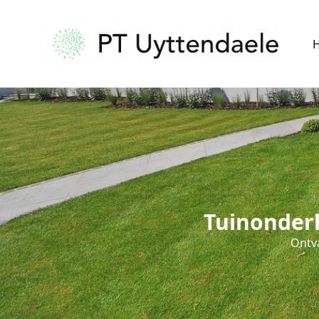
Tuinonderh
Ontva