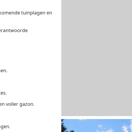
orkomende tuinplagen en
verantwoorde
en.
es.
n voller gazon.
ngen.