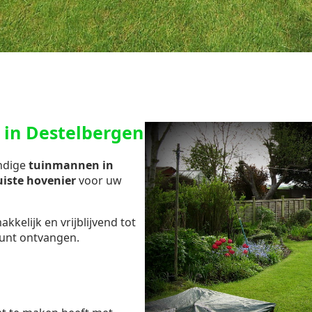
 in Destelbergen
undige
tuinmannen in
uiste hovenier
voor uw
kelijk en vrijblijvend tot
unt ontvangen.