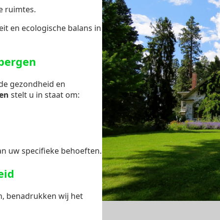
e ruimtes.
it en ecologische balans in
lbergen
 de gezondheid en
gen
stelt u in staat om:
n uw specifieke behoeften.
eid
n, benadrukken wij het