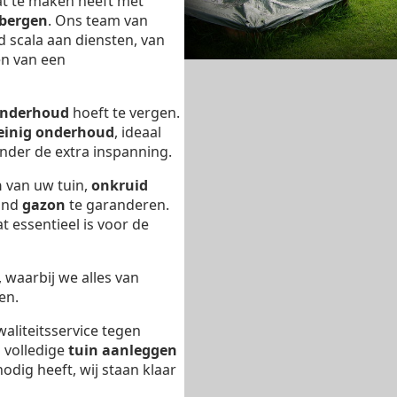
at te maken heeft met
lbergen
. Ons team van
d scala aan diensten, van
en van een
nderhoud
hoeft te vergen.
einig onderhoud
, ideaal
nder de extra inspanning.
n
van uw tuin,
onkruid
ond
gazon
te garanderen.
t essentieel is voor de
, waarbij we alles van
en.
waliteitsservice tegen
n volledige
tuin aanleggen
odig heeft, wij staan klaar