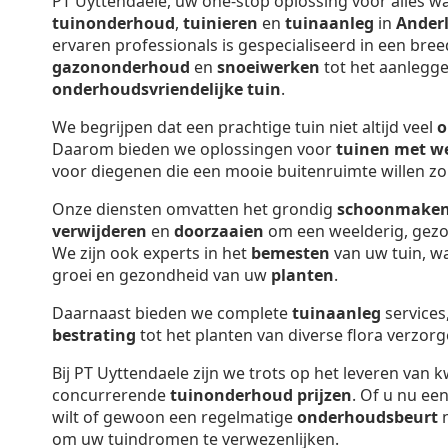
PT Uyttendaele, uw one-stop oplossing voor alles w
tuinonderhoud
,
tuinieren
en
tuinaanleg
in
Ander
ervaren professionals is gespecialiseerd in een bree
gazononderhoud
en
snoeiwerken
tot het aanlegg
onderhoudsvriendelijke tuin
.
We begrijpen dat een prachtige tuin niet altijd veel
o
Daarom bieden we oplossingen voor
tuinen met w
voor diegenen die een mooie buitenruimte willen zo
Onze diensten omvatten het grondig
schoonmake
verwijderen
en
doorzaaien
om een weelderig, gez
We zijn ook experts in het
bemesten
van uw tuin, wa
groei en gezondheid van uw
planten
.
Daarnaast bieden we complete
tuinaanleg
services
bestrating
tot het planten van diverse flora verzorg
Bij PT Uyttendaele zijn we trots op het leveren van k
concurrerende
tuinonderhoud prijzen
. Of u nu ee
wilt of gewoon een regelmatige
onderhoudsbeurt
n
om uw tuindromen te verwezenlijken.