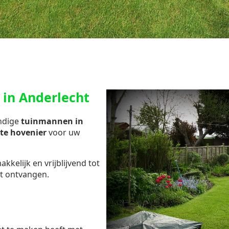
 in Anderlecht
undige
tuinmannen in
ste hovenier
voor uw
kelijk en vrijblijvend tot
t ontvangen.