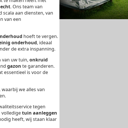
at te maken heeft met
lecht
. Ons team van
d scala aan diensten, van
en van een
nderhoud
hoeft te vergen.
einig onderhoud
, ideaal
nder de extra inspanning.
n
van uw tuin,
onkruid
ond
gazon
te garanderen.
t essentieel is voor de
, waarbij we alles van
en.
waliteitsservice tegen
n volledige
tuin aanleggen
odig heeft, wij staan klaar