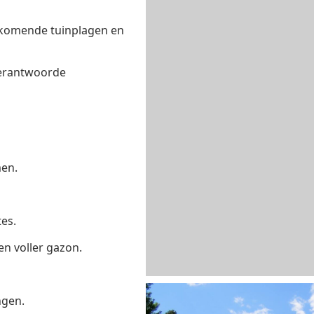
orkomende tuinplagen en
verantwoorde
en.
es.
n voller gazon.
ngen.