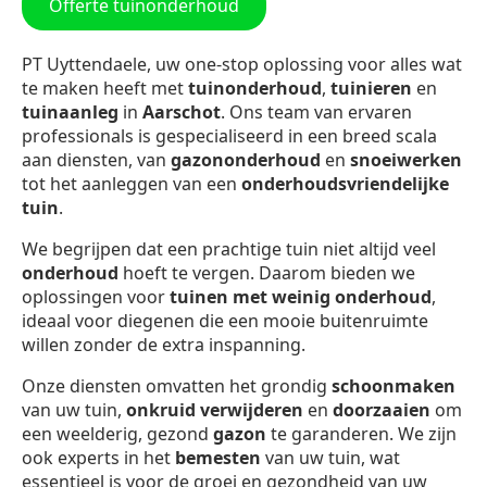
Offerte tuinonderhoud
PT Uyttendaele, uw one-stop oplossing voor alles wat
te maken heeft met
tuinonderhoud
,
tuinieren
en
tuinaanleg
in
Aarschot
. Ons team van ervaren
professionals is gespecialiseerd in een breed scala
aan diensten, van
gazononderhoud
en
snoeiwerken
tot het aanleggen van een
onderhoudsvriendelijke
tuin
.
We begrijpen dat een prachtige tuin niet altijd veel
onderhoud
hoeft te vergen. Daarom bieden we
oplossingen voor
tuinen met weinig onderhoud
,
ideaal voor diegenen die een mooie buitenruimte
willen zonder de extra inspanning.
Onze diensten omvatten het grondig
schoonmaken
van uw tuin,
onkruid verwijderen
en
doorzaaien
om
een weelderig, gezond
gazon
te garanderen. We zijn
ook experts in het
bemesten
van uw tuin, wat
essentieel is voor de groei en gezondheid van uw