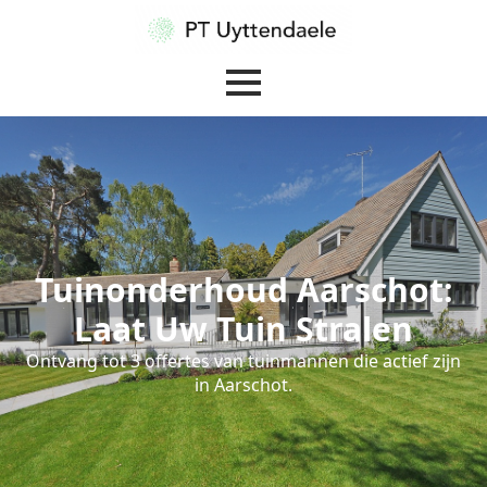
Tuinonderhoud Aarschot:
Laat Uw Tuin Stralen
Ontvang tot 3 offertes van tuinmannen die actief zijn
in Aarschot.