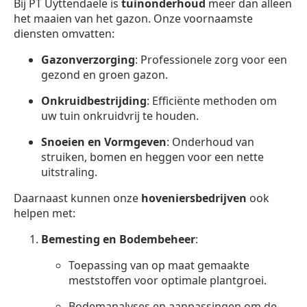
Bij PT Uyttendaele is
tuinonderhoud
meer dan alleen
het maaien van het gazon. Onze voornaamste
diensten omvatten:
Gazonverzorging
: Professionele zorg voor een
gezond en groen gazon.
Onkruidbestrijding
: Efficiënte methoden om
uw tuin onkruidvrij te houden.
Snoeien en Vormgeven
: Onderhoud van
struiken, bomen en heggen voor een nette
uitstraling.
Daarnaast kunnen onze
hoveniersbedrijven
ook
helpen met:
Bemesting en Bodembeheer
:
Toepassing van op maat gemaakte
meststoffen voor optimale plantgroei.
Bodemanalyses en aanpassingen om de