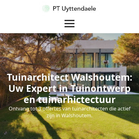
Tuinarchitect Walshoutem:
Uw Expert in Tuinontwerp
en tuinarhictectuur
Ontvang tot 3 offertes van tuinarchitecten die actief
zijn in Walshoutem.