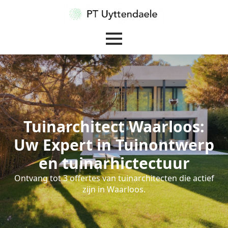
Tuinarchitect Waarloos:
Uw Expert in Tuinontwerp
en tuinarhictectuur
Ontvang tot 3 offertes van tuinarchitecten die actief
zijn in Waarloos.