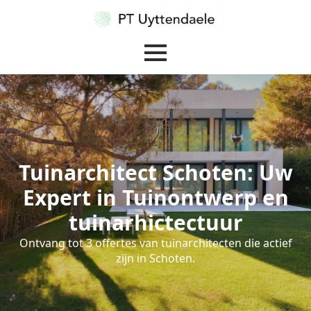
Tuinarchitect Schoten: Uw
Expert in Tuinontwerp en
tuinarhictectuur
Ontvang tot 3 offertes van tuinarchitecten die actief
zijn in Schoten.