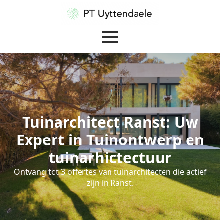
Tuinarchitect Ranst: Uw
Expert in Tuinontwerp en
tuinarhictectuur
Ontvang tot 3 offertes van tuinarchitecten die actief
zijn in Ranst.