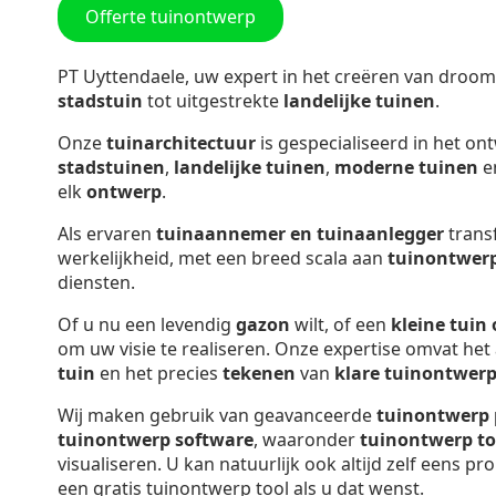
Offerte tuinontwerp
PT Uyttendaele, uw expert in het creëren van droom
stadstuin
tot uitgestrekte
landelijke tuinen
.
Onze
tuinarchitectuur
is gespecialiseerd in het o
stadstuinen
,
landelijke tuinen
,
moderne tuinen
e
elk
ontwerp
.
Als ervaren
tuinaannemer en tuinaanlegger
trans
werkelijkheid, met een breed scala aan
tuinontwer
diensten.
Of u nu een levendig
gazon
wilt, of een
kleine tuin
om uw visie te realiseren. Onze expertise omvat he
tuin
en het precies
tekenen
van
klare tuinontwer
Wij maken gebruik van geavanceerde
tuinontwerp
tuinontwerp software
, waaronder
tuinontwerp
to
visualiseren. U kan natuurlijk ook altijd zelf eens 
een gratis tuinontwerp tool als u dat wenst.