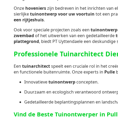
Onze
hoveniers
zijn bedreven in het inrichten van e
sierlijke
tuinontwerp voor uw voortuin
tot een pra
een rijtjeshuis
.
Ook voor speciale projecten zoals een
tuinontwerp 
zwembad
of het uitwerken van een gedetailleerde
plattegrond
, biedt PT Uyttendaele een deskundige s
Professionele Tuinarchitect Die
Een
tuinarchitect
speelt een cruciale rol in het cr
en functionele buitenruimte. Onze experts in
Pulle
b
Innovatieve
tuinontwerp
concepten.
Duurzaam en ecologisch verantwoord ontwerp
Gedetailleerde beplantingsplannen en landsch
Vind de Beste Tuinontwerper in Pul