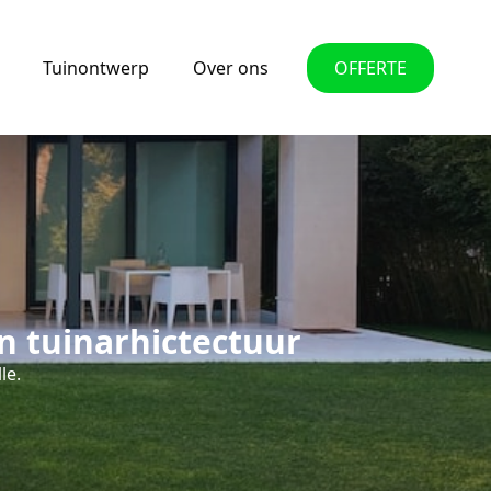
Tuinontwerp
Over ons
OFFERTE
n tuinarhictectuur
le.