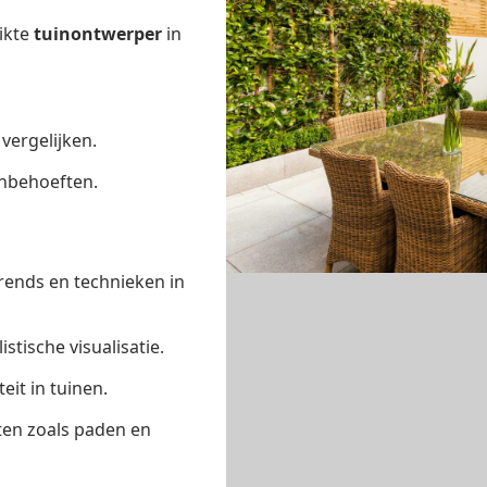
ikte
tuinontwerper
in
 vergelijken.
inbehoeften.
rends en technieken in
tische visualisatie.
eit in tuinen.
ten zoals paden en