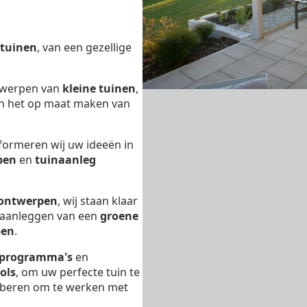
tuinen
, van een gezellige
ntwerpen van
kleine tuinen
,
n het op maat maken van
formeren wij uw ideeën in
pen
en
tuinaanleg
 ontwerpen
, wij staan klaar
t aanleggen van een
groene
pen
.
 programma's
en
ols
, om uw perfecte tuin te
proberen om te werken met