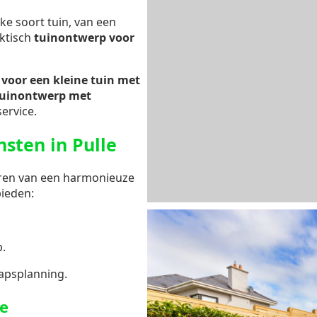
lke soort tuin, van een
ktisch
tuinontwerp voor
voor een kleine tuin met
tuinontwerp met
ervice.
nsten in Pulle
eëren van een harmonieuze
ieden:
.
apsplanning.
le