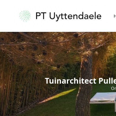
Tuinarchitect Pul
On