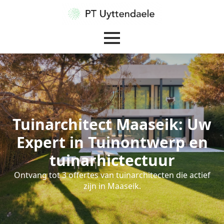
Tuinarchitect Maaseik: Uw
Expert in Tuinontwerp en
tuinarhictectuur
Ontvang tot 3 offertes van tuinarchitecten die actief
zijn in Maaseik.