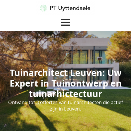
Tuinarchitect Leuven: Uw
Expert in Tuinontwerp en
tuinarhictectuur
Ontvang tot 3 offertes van tuinarchitecten die actief
zijn in Leuven.