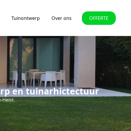
Tuinontwerp
Over ons
OFFERTE
rp en tuinarhictectuur
-Heist.