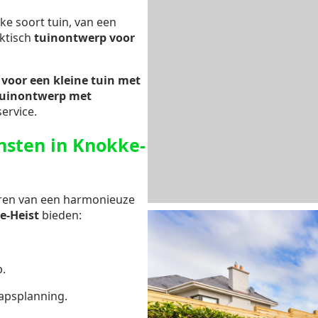
lke soort tuin, van een
ktisch
tuinontwerp voor
voor een kleine tuin met
tuinontwerp met
ervice.
ensten in Knokke-
eëren van een harmonieuze
e-Heist
bieden:
.
apsplanning.