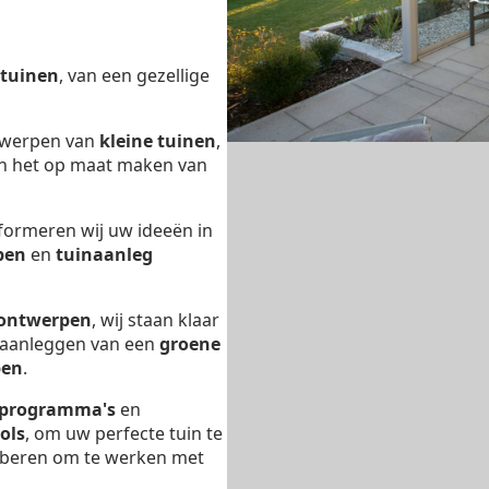
tuinen
, van een gezellige
ntwerpen van
kleine tuinen
,
n het op maat maken van
formeren wij uw ideeën in
pen
en
tuinaanleg
 ontwerpen
, wij staan klaar
t aanleggen van een
groene
pen
.
 programma's
en
ols
, om uw perfecte tuin te
proberen om te werken met