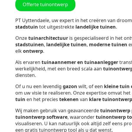
Offerte tuinontwerp
PT Uyttendaele, uw expert in het creëren van droom
stadstuin
tot uitgestrekte
landelijke tuinen
.
Onze
tuinarchitectuur
is gespecialiseerd in het o
stadstuinen
,
landelijke tuinen
,
moderne tuinen
e
elk
ontwerp
.
Als ervaren
tuinaannemer en tuinaanlegger
trans
werkelijkheid, met een breed scala aan
tuinontwer
diensten.
Of u nu een levendig
gazon
wilt, of een
kleine tuin
om uw visie te realiseren. Onze expertise omvat he
tuin
en het precies
tekenen
van
klare tuinontwer
Wij maken gebruik van geavanceerde
tuinontwerp
tuinontwerp software
, waaronder
tuinontwerp
to
visualiseren. U kan natuurlijk ook altijd zelf eens 
een gratis tuinontwerp tool als u dat wenst.