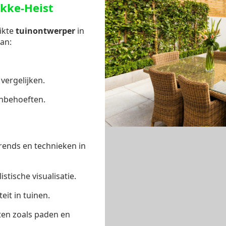
okke-Heist
ikte
tuinontwerper
in
van:
 vergelijken.
inbehoeften.
rends en technieken in
tische visualisatie.
eit in tuinen.
ten zoals paden en