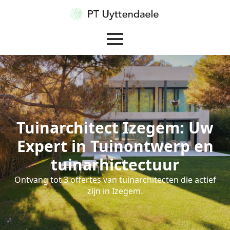
Tuinarchitect Izegem: Uw
Expert in Tuinontwerp en
tuinarhictectuur
Ontvang tot 3 offertes van tuinarchitecten die actief
zijn in Izegem.