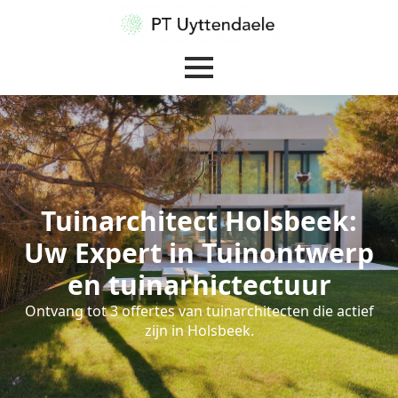
Tuinarchitect Holsbeek:
Uw Expert in Tuinontwerp
en tuinarhictectuur
Ontvang tot 3 offertes van tuinarchitecten die actief
zijn in Holsbeek.