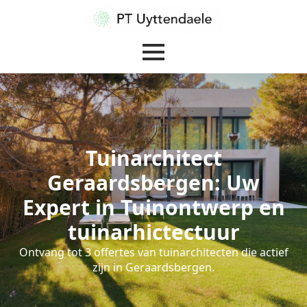
Tuinarchitect
Geraardsbergen: Uw
Expert in Tuinontwerp en
tuinarhictectuur
Ontvang tot 3 offertes van tuinarchitecten die actief
zijn in Geraardsbergen.