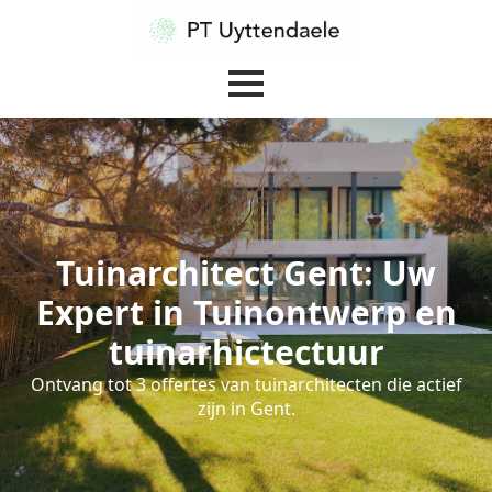
Tuinarchitect Gent: Uw
Expert in Tuinontwerp en
tuinarhictectuur
Ontvang tot 3 offertes van tuinarchitecten die actief
zijn in Gent.