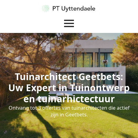
Tuinarchitect Geetbets:
Uw Expert in Tuinontwerp
en tuinarhictectuur
Ontvang tot 3 offertes van tuinarchitecten die actief
zijn in Geetbets.