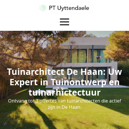
Tuinarchitect De Haan: Uw
Expert in Tuinontwerp en
tuinarhictectuur
Ontvang tot 3 offertes van tuinarchitecten die actief
zijn in De Haan.