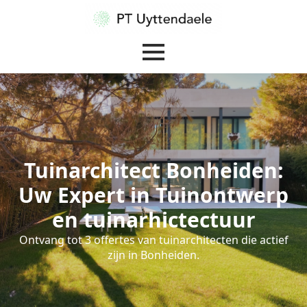
Tuinarchitect Bonheiden:
Uw Expert in Tuinontwerp
en tuinarhictectuur
Ontvang tot 3 offertes van tuinarchitecten die actief
zijn in Bonheiden.