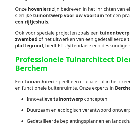
Onze
hoveniers
zijn bedreven in het inrichten van e
sierlijke
tuinontwerp voor uw voortuin
tot een pra
een rijtjeshuis
.
Ook voor speciale projecten zoals een
tuinontwerp 
zwembad
of het uitwerken van een gedetailleerde
plattegrond
, biedt PT Uyttendaele een deskundige s
Professionele Tuinarchitect Die
Berchem
Een
tuinarchitect
speelt een cruciale rol in het cr
en functionele buitenruimte. Onze experts in
Berch
Innovatieve
tuinontwerp
concepten.
Duurzaam en ecologisch verantwoord ontwerp
Gedetailleerde beplantingsplannen en landsch