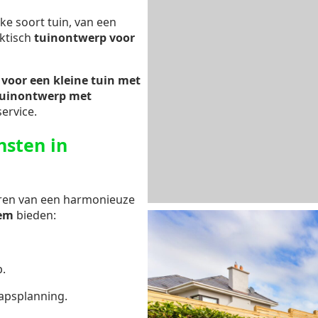
lke soort tuin, van een
ktisch
tuinontwerp voor
voor een kleine tuin met
tuinontwerp met
ervice.
nsten in
eëren van een harmonieuze
em
bieden:
.
apsplanning.