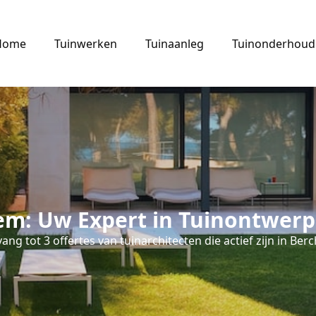
Home
Tuinwerken
Tuinaanleg
Tuinonderhoud
em: Uw Expert in Tuinontwerp
ang tot 3 offertes van tuinarchitecten die actief zijn in Ber