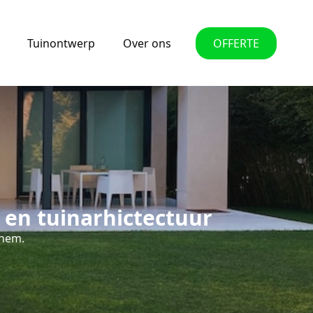
Tuinontwerp
Over ons
OFFERTE
 en tuinarhictectuur
chem.