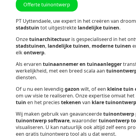
Offerte tuinontwerp
PT Uyttendaele, uw expert in het creëren van droom
stadstuin
tot uitgestrekte
landelijke tuinen
.
Onze
tuinarchitectuur
is gespecialiseerd in het o
stadstuinen
,
landelijke tuinen
,
moderne tuinen
e
elk
ontwerp
.
Als ervaren
tuinaannemer en tuinaanlegger
trans
werkelijkheid, met een breed scala aan
tuinontwer
diensten.
Of u nu een levendig
gazon
wilt, of een
kleine tuin
om uw visie te realiseren. Onze expertise omvat he
tuin
en het precies
tekenen
van
klare tuinontwer
Wij maken gebruik van geavanceerde
tuinontwerp
tuinontwerp software
, waaronder
tuinontwerp
to
visualiseren. U kan natuurlijk ook altijd zelf eens 
een gratis tuinontwerp tool als u dat wenst.