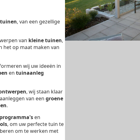
tuinen
, van een gezellige
ntwerpen van
kleine tuinen
,
n het op maat maken van
formeren wij uw ideeën in
pen
en
tuinaanleg
 ontwerpen
, wij staan klaar
t aanleggen van een
groene
pen
.
 programma's
en
ols
, om uw perfecte tuin te
proberen om te werken met