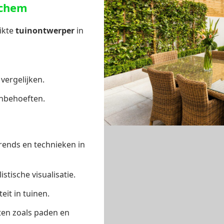
rchem
ikte
tuinontwerper
in
 vergelijken.
inbehoeften.
rends en technieken in
tische visualisatie.
eit in tuinen.
ten zoals paden en