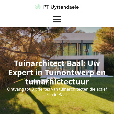
Tuinarchitect Baal: Uw
Expert in Tuinontwerp en
tuinarhictectuur
Ontvang tot 3 offertes van tuinarchitecten die actief
zijn in Baal.