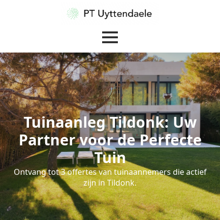
Tuinaanleg Tildonk: Uw
Partner voor de Perfecte
Tuin
Ontvang tot 3 offertes van tuinaannemers die actief
zijn in Tildonk.