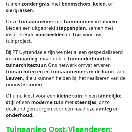
tuinen
zonder gras
, met
boomschors
,
keien
, of
siergrassen
.
Onze
tuinaannemers
en
tuinmannen
in
Leuven
bieden een uitgebreid
stappenplan
, samen met
inspirerende
voorbeelden
en
tips
voor uw
tuinproject.
Bij PT Uyttendaele zijn we niet alleen gespecialiseerd
in
tuinaanleg
, maar ook in
tuinonderhoud
en
tuinarchitectuur
. Ons netwerk omvat ervaren
tuinarchitecten
en
tuinaannemers in de buurt
van
Leuven
, die u kunnen helpen bij het realiseren van de
mooiste tuinen
.
Of u nu kiest voor een
kleine tuin
in een
landelijke
stijl
of een
moderne tuin
met
steentjes
, onze
deskundigen zorgen voor een naadloze
aanleg
en
onderhoud
.
Tuinaanleg Oost-Vlaanderen: