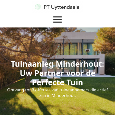
Tuinaanleg Minderhout:
Uw Partner voor de
Perfecte Tuin
Ontvang tot 3 offertes van tuinaannemers die actief
zijn in Minderhout.