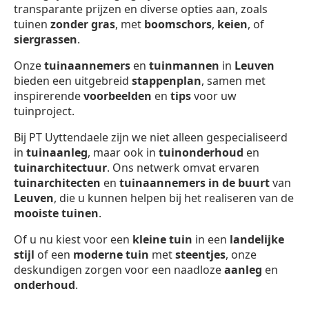
transparante prijzen en diverse opties aan, zoals
tuinen
zonder gras
, met
boomschors
,
keien
, of
siergrassen
.
Onze
tuinaannemers
en
tuinmannen
in
Leuven
bieden een uitgebreid
stappenplan
, samen met
inspirerende
voorbeelden
en
tips
voor uw
tuinproject.
Bij PT Uyttendaele zijn we niet alleen gespecialiseerd
in
tuinaanleg
, maar ook in
tuinonderhoud
en
tuinarchitectuur
. Ons netwerk omvat ervaren
tuinarchitecten
en
tuinaannemers in de buurt
van
Leuven
, die u kunnen helpen bij het realiseren van de
mooiste tuinen
.
Of u nu kiest voor een
kleine tuin
in een
landelijke
stijl
of een
moderne tuin
met
steentjes
, onze
deskundigen zorgen voor een naadloze
aanleg
en
onderhoud
.