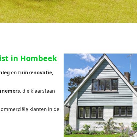
list in Hombeek
nleg
en
tuinrenovatie
,
annemers
, die klaarstaan
 commerciële klanten in de