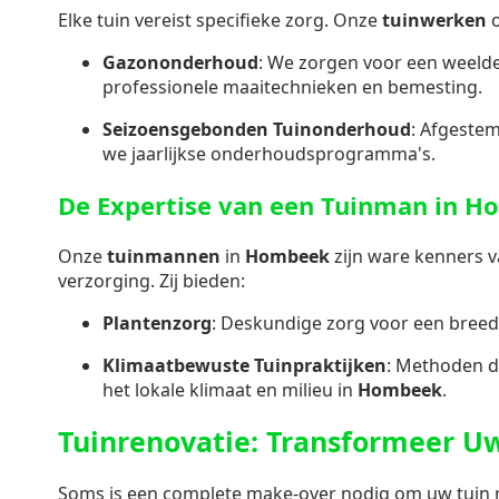
Elke tuin vereist specifieke zorg. Onze
tuinwerken
o
Gazononderhoud
: We zorgen voor een weeld
professionele maaitechnieken en bemesting.
Seizoensgebonden Tuinonderhoud
: Afgeste
we jaarlijkse onderhoudsprogramma's.
De Expertise van een Tuinman in 
Onze
tuinmannen
in
Hombeek
zijn ware kenners 
verzorging. Zij bieden:
Plantenzorg
: Deskundige zorg voor een breed
Klimaatbewuste Tuinpraktijken
: Methoden d
het lokale klimaat en milieu in
Hombeek
.
Tuinrenovatie: Transformeer U
Soms is een complete make-over nodig om uw tuin ni