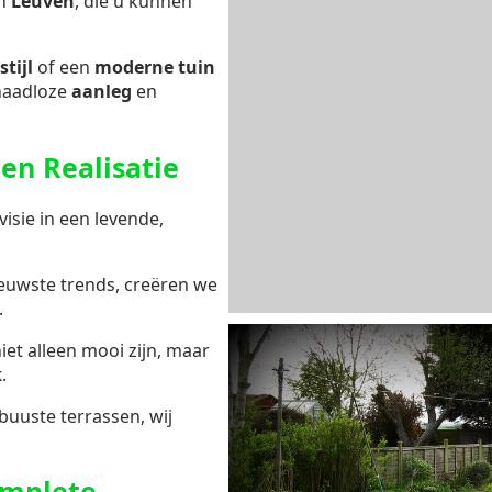
n
Leuven
, die u kunnen
stijl
of een
moderne tuin
naadloze
aanleg
en
n Realisatie
isie in een levende,
ieuwste trends, creëren we
.
niet alleen mooi zijn, maar
k
.
buuste terrassen, wij
omplete