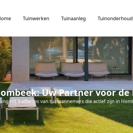
Home
Tuinwerken
Tuinaanleg
Tuinonderhoud
ombeek: Uw Partner voor de 
ang tot 3 offertes van tuinaannemers die actief zijn in Hom