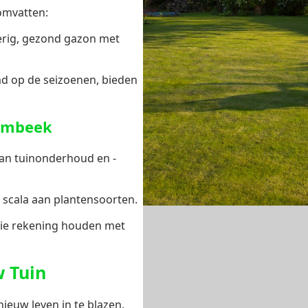
mvatten:
erig, gezond gazon met
md op de seizoenen, bieden
Hombeek
van tuinonderhoud en -
 scala aan plantensoorten.
ie rekening houden met
w Tuin
euw leven in te blazen.