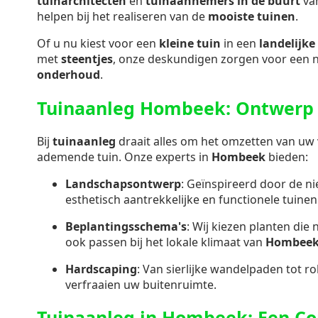
tuinarchitecten
en
tuinaannemers in de buurt
va
helpen bij het realiseren van de
mooiste tuinen
.
Of u nu kiest voor een
kleine tuin
in een
landelijke 
met
steentjes
, onze deskundigen zorgen voor een 
onderhoud
.
Tuinaanleg Hombeek: Ontwerp e
Bij
tuinaanleg
draait alles om het omzetten van uw v
ademende tuin. Onze experts in
Hombeek
bieden:
Landschapsontwerp
: Geïnspireerd door de n
esthetisch aantrekkelijke en functionele tuinen
Beplantingsschema's
: Wij kiezen planten die 
ook passen bij het lokale klimaat van
Hombee
Hardscaping
: Van sierlijke wandelpaden tot ro
verfraaien uw buitenruimte.
Tuinaanleg in Hombeek: Een C