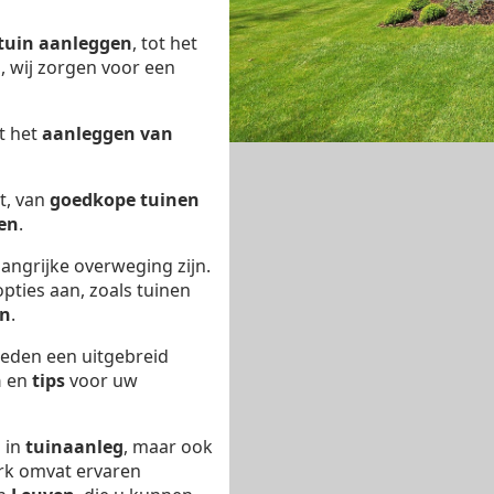
tuin aanleggen
, tot het
n
, wij zorgen voor een
t het
aanleggen van
t, van
goedkope tuinen
en
.
angrijke overweging zijn.
pties aan, zoals tuinen
en
.
eden een uitgebreid
n
en
tips
voor uw
d in
tuinaanleg
, maar ook
rk omvat ervaren