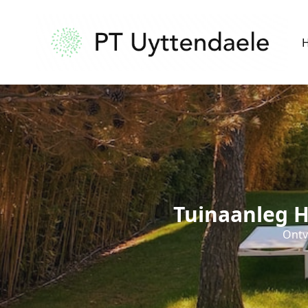
Tuinaanleg H
Ontv