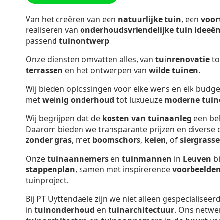
Van het creëren van een
natuurlijke tuin
, een
voor
realiseren van
onderhoudsvriendelijke tuin ideeë
passend
tuinontwerp
.
Onze diensten omvatten alles, van
tuinrenovatie
to
terrassen
en het ontwerpen van
wilde tuinen
.
Wij bieden oplossingen voor elke wens en elk budge
met
weinig onderhoud
tot luxueuze
moderne tuin
Wij begrijpen dat de
kosten van tuinaanleg
een bel
Daarom bieden we transparante prijzen en diverse o
zonder gras
, met
boomschors
,
keien
, of
siergrass
Onze
tuinaannemers
en
tuinmannen
in
Leuven
bi
stappenplan
, samen met inspirerende
voorbeelde
tuinproject.
Bij PT Uyttendaele zijn we niet alleen gespecialiseer
in
tuinonderhoud
en
tuinarchitectuur
. Ons netwe