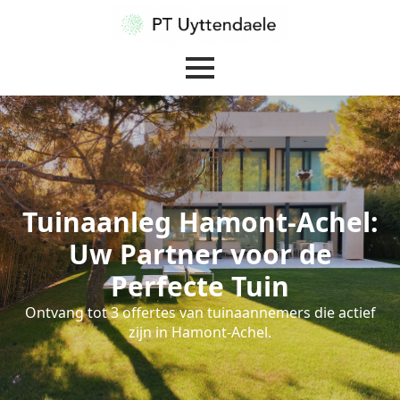
Tuinaanleg Hamont-Achel:
Uw Partner voor de
Perfecte Tuin
Ontvang tot 3 offertes van tuinaannemers die actief
zijn in Hamont-Achel.