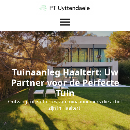
Tuinaanleg Haaltert: Uw
Partner voor de Perfecte
Tuin
Ontvang tot 3 offertes van tuinaannemers die actief
zijn in Haaltert.