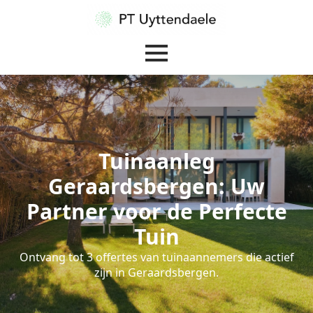
Tuinaanleg
Geraardsbergen: Uw
Partner voor de Perfecte
Tuin
Ontvang tot 3 offertes van tuinaannemers die actief
zijn in Geraardsbergen.