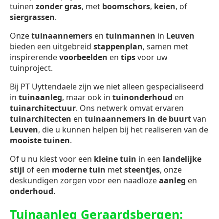
tuinen
zonder gras
, met
boomschors
,
keien
, of
siergrassen
.
Onze
tuinaannemers
en
tuinmannen
in
Leuven
bieden een uitgebreid
stappenplan
, samen met
inspirerende
voorbeelden
en
tips
voor uw
tuinproject.
Bij PT Uyttendaele zijn we niet alleen gespecialiseerd
in
tuinaanleg
, maar ook in
tuinonderhoud
en
tuinarchitectuur
. Ons netwerk omvat ervaren
tuinarchitecten
en
tuinaannemers in de buurt
van
Leuven
, die u kunnen helpen bij het realiseren van de
mooiste tuinen
.
Of u nu kiest voor een
kleine tuin
in een
landelijke
stijl
of een
moderne tuin
met
steentjes
, onze
deskundigen zorgen voor een naadloze
aanleg
en
onderhoud
.
Tuinaanleg Geraardsbergen: