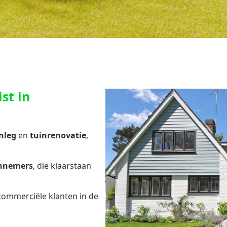
st in
nleg
en
tuinrenovatie
,
annemers
, die klaarstaan
 commerciële klanten in de