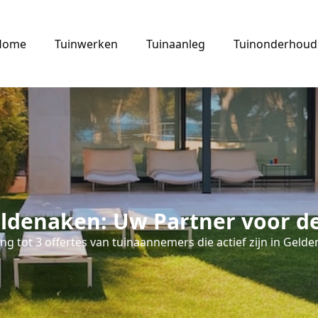
Home
Tuinwerken
Tuinaanleg
Tuinonderhoud
ldenaken: Uw Partner voor de
g tot 3 offertes van tuinaannemers die actief zijn in Geld