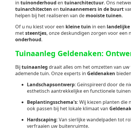
in
tuinonderhoud
en
tuinarchitectuur
. Ons netwe
tuinarchitecten
en
tuinaannemers in de buurt
va
helpen bij het realiseren van de
mooiste tuinen
.
Of u nu kiest voor een
kleine tuin
in een
landelijke 
met
steentjes
, onze deskundigen zorgen voor een 
onderhoud
.
Tuinaanleg Geldenaken: Ontwer
Bij
tuinaanleg
draait alles om het omzetten van uw v
ademende tuin. Onze experts in
Geldenaken
bieden
Landschapsontwerp
: Geïnspireerd door de n
esthetisch aantrekkelijke en functionele tuinen
Beplantingsschema's
: Wij kiezen planten die 
ook passen bij het lokale klimaat van
Geldena
Hardscaping
: Van sierlijke wandelpaden tot ro
verfraaien uw buitenruimte.