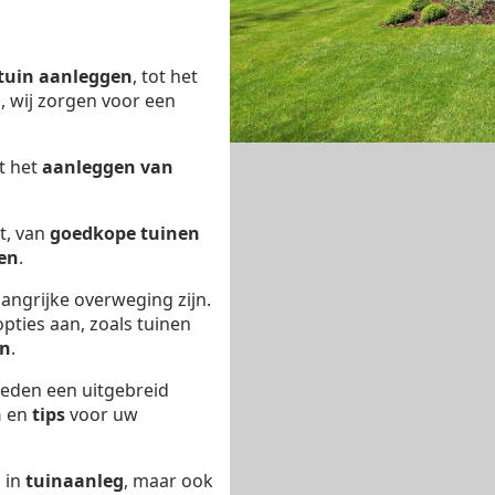
tuin aanleggen
, tot het
n
, wij zorgen voor een
t het
aanleggen van
t, van
goedkope tuinen
en
.
angrijke overweging zijn.
pties aan, zoals tuinen
en
.
eden een uitgebreid
n
en
tips
voor uw
d in
tuinaanleg
, maar ook