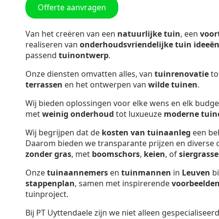
Offerte aanvragen
Van het creëren van een
natuurlijke tuin
, een
voor
realiseren van
onderhoudsvriendelijke tuin ideeë
passend
tuinontwerp
.
Onze diensten omvatten alles, van
tuinrenovatie
to
terrassen
en het ontwerpen van
wilde tuinen
.
Wij bieden oplossingen voor elke wens en elk budge
met
weinig onderhoud
tot luxueuze
moderne tuin
Wij begrijpen dat de
kosten van tuinaanleg
een bel
Daarom bieden we transparante prijzen en diverse o
zonder gras
, met
boomschors
,
keien
, of
siergrass
Onze
tuinaannemers
en
tuinmannen
in
Leuven
bi
stappenplan
, samen met inspirerende
voorbeelde
tuinproject.
Bij PT Uyttendaele zijn we niet alleen gespecialiseer