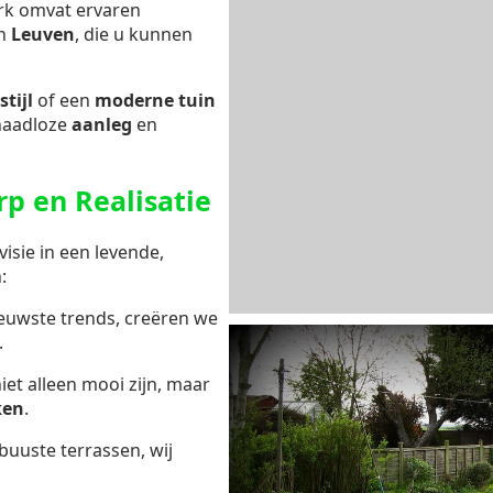
rk omvat ervaren
n
Leuven
, die u kunnen
stijl
of een
moderne tuin
naadloze
aanleg
en
p en Realisatie
isie in een levende,
:
ieuwste trends, creëren we
.
niet alleen mooi zijn, maar
ken
.
buuste terrassen, wij