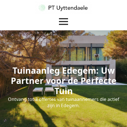
Tuinaanleg Edegem: Uw
Partner voor de Perfecte
Tuin
Ontvang tot 3 offertes van tuinaannemers die actief
zijn in Edegem.