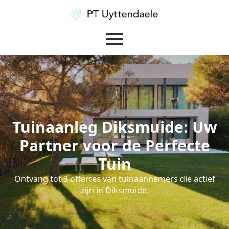
Tuinaanleg Diksmuide: Uw
Partner voor de Perfecte
Tuin
Ontvang tot 3 offertes van tuinaannemers die actief
zijn in Diksmuide.