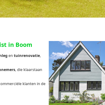
ist in Boom
nleg
en
tuinrenovatie
,
annemers
, die klaarstaan
 commerciële klanten in de