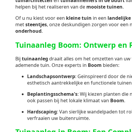
tuinarchitecten
en
tuinaannemers in de buurt
va
helpen bij het realiseren van de
mooiste tuinen
.
Of u nu kiest voor een
kleine tuin
in een
landelijke 
met
steentjes
, onze deskundigen zorgen voor een 
onderhoud
.
Tuinaanleg Boom: Ontwerp en R
Bij
tuinaanleg
draait alles om het omzetten van uw v
ademende tuin. Onze experts in
Boom
bieden:
Landschapsontwerp
: Geïnspireerd door de n
esthetisch aantrekkelijke en functionele tuinen
Beplantingsschema's
: Wij kiezen planten die 
ook passen bij het lokale klimaat van
Boom
.
Hardscaping
: Van sierlijke wandelpaden tot ro
verfraaien uw buitenruimte.
Tuinaanleg in Boom: Een Compl