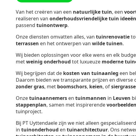
Van het creëren van een
natuurlijke tuin
, een
voor
realiseren van
onderhoudsvriendelijke tuin ideeë
passend
tuinontwerp
.
Onze diensten omvatten alles, van
tuinrenovatie
to
terrassen
en het ontwerpen van
wilde tuinen
.
Wij bieden oplossingen voor elke wens en elk budge
met
weinig onderhoud
tot luxueuze
moderne tuin
Wij begrijpen dat de
kosten van tuinaanleg
een bel
Daarom bieden we transparante prijzen en diverse o
zonder gras
, met
boomschors
,
keien
, of
siergrass
Onze
tuinaannemers
en
tuinmannen
in
Leuven
bi
stappenplan
, samen met inspirerende
voorbeelde
tuinproject.
Bij PT Uyttendaele zijn we niet alleen gespecialiseer
in
tuinonderhoud
en
tuinarchitectuur
. Ons netwe