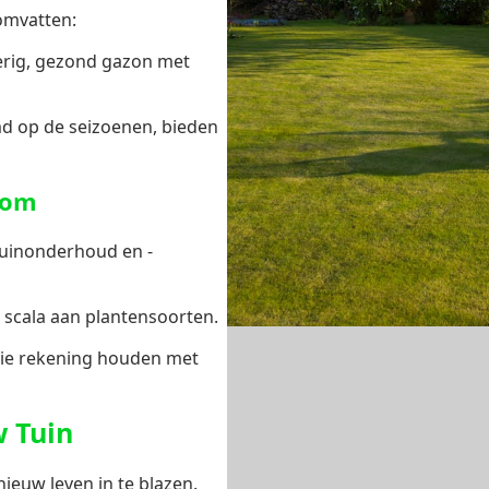
mvatten:
erig, gezond gazon met
md op de seizoenen, bieden
oom
tuinonderhoud en -
 scala aan plantensoorten.
ie rekening houden met
w Tuin
euw leven in te blazen.