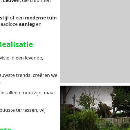
n
Leuven
, die u kunnen
stijl
of een
moderne tuin
naadloze
aanleg
en
ealisatie
isie in een levende,
ieuwste trends, creëren we
.
niet alleen mooi zijn, maar
buuste terrassen, wij
ete