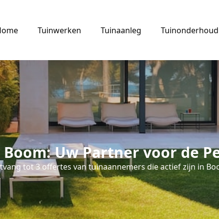
Home
Tuinwerken
Tuinaanleg
Tuinonderhoud
 Boom: Uw Partner voor de Pe
vang tot 3 offertes van tuinaannemers die actief zijn in B