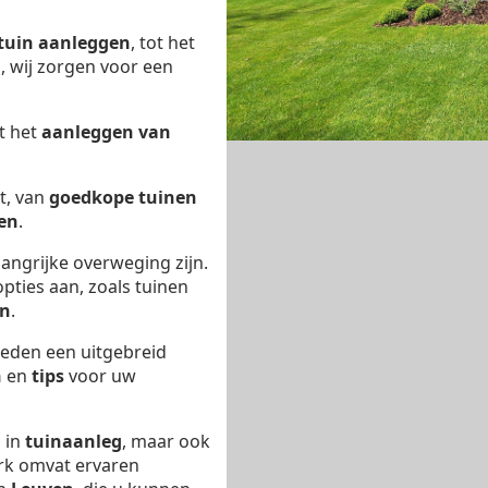
tuin aanleggen
, tot het
n
, wij zorgen voor een
t het
aanleggen van
t, van
goedkope tuinen
en
.
angrijke overweging zijn.
pties aan, zoals tuinen
en
.
eden een uitgebreid
n
en
tips
voor uw
d in
tuinaanleg
, maar ook
rk omvat ervaren