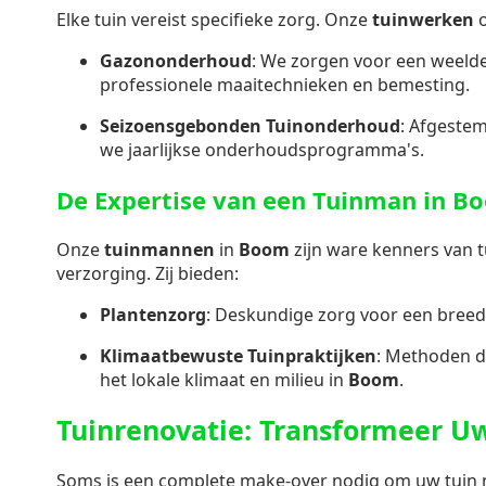
Elke tuin vereist specifieke zorg. Onze
tuinwerken
o
Gazononderhoud
: We zorgen voor een weeld
professionele maaitechnieken en bemesting.
Seizoensgebonden Tuinonderhoud
: Afgeste
we jaarlijkse onderhoudsprogramma's.
De Expertise van een Tuinman in B
Onze
tuinmannen
in
Boom
zijn ware kenners van 
verzorging. Zij bieden:
Plantenzorg
: Deskundige zorg voor een breed
Klimaatbewuste Tuinpraktijken
: Methoden d
het lokale klimaat en milieu in
Boom
.
Tuinrenovatie: Transformeer U
Soms is een complete make-over nodig om uw tuin ni