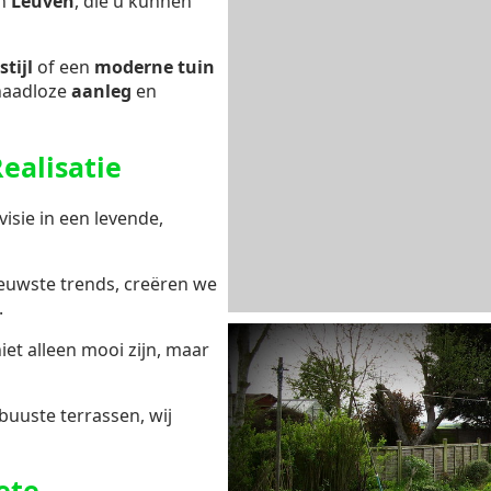
n
Leuven
, die u kunnen
stijl
of een
moderne tuin
naadloze
aanleg
en
ealisatie
isie in een levende,
ieuwste trends, creëren we
.
niet alleen mooi zijn, maar
buuste terrassen, wij
ete