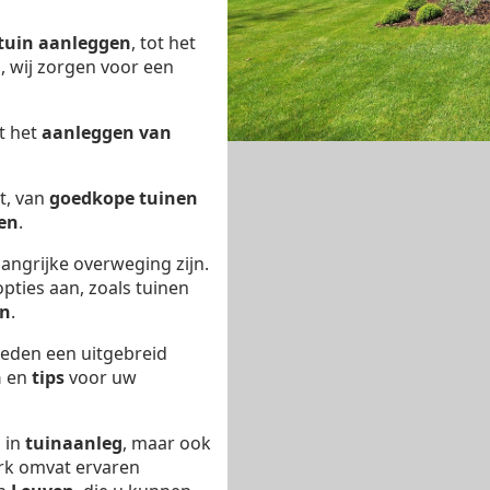
tuin aanleggen
, tot het
n
, wij zorgen voor een
t het
aanleggen van
t, van
goedkope tuinen
en
.
angrijke overweging zijn.
pties aan, zoals tuinen
en
.
eden een uitgebreid
n
en
tips
voor uw
d in
tuinaanleg
, maar ook
rk omvat ervaren