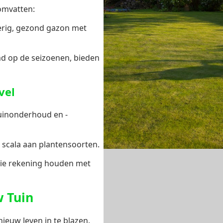
mvatten:
erig, gezond gazon met
md op de seizoenen, bieden
vel
uinonderhoud en -
 scala aan plantensoorten.
ie rekening houden met
w Tuin
euw leven in te blazen.