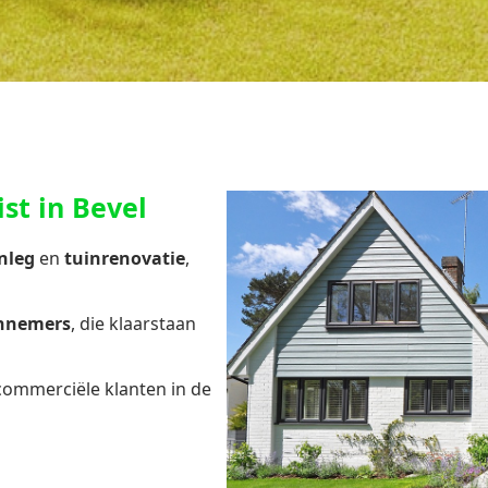
st in Bevel
nleg
en
tuinrenovatie
,
annemers
, die klaarstaan
 commerciële klanten in de