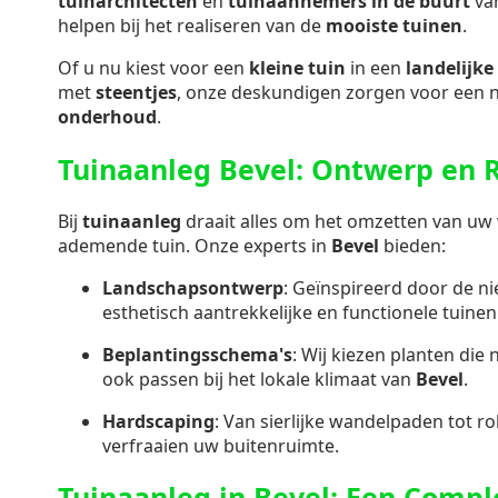
tuinarchitecten
en
tuinaannemers in de buurt
va
helpen bij het realiseren van de
mooiste tuinen
.
Of u nu kiest voor een
kleine tuin
in een
landelijke 
met
steentjes
, onze deskundigen zorgen voor een 
onderhoud
.
Tuinaanleg Bevel: Ontwerp en R
Bij
tuinaanleg
draait alles om het omzetten van uw v
ademende tuin. Onze experts in
Bevel
bieden:
Landschapsontwerp
: Geïnspireerd door de n
esthetisch aantrekkelijke en functionele tuinen
Beplantingsschema's
: Wij kiezen planten die 
ook passen bij het lokale klimaat van
Bevel
.
Hardscaping
: Van sierlijke wandelpaden tot ro
verfraaien uw buitenruimte.
Tuinaanleg in Bevel: Een Compl