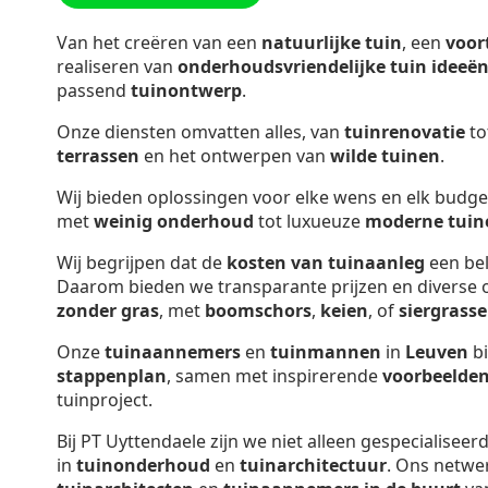
Van het creëren van een
natuurlijke tuin
, een
voor
realiseren van
onderhoudsvriendelijke tuin ideeë
passend
tuinontwerp
.
Onze diensten omvatten alles, van
tuinrenovatie
to
terrassen
en het ontwerpen van
wilde tuinen
.
Wij bieden oplossingen voor elke wens en elk budge
met
weinig onderhoud
tot luxueuze
moderne tuin
Wij begrijpen dat de
kosten van tuinaanleg
een bel
Daarom bieden we transparante prijzen en diverse o
zonder gras
, met
boomschors
,
keien
, of
siergrass
Onze
tuinaannemers
en
tuinmannen
in
Leuven
bi
stappenplan
, samen met inspirerende
voorbeelde
tuinproject.
Bij PT Uyttendaele zijn we niet alleen gespecialiseer
in
tuinonderhoud
en
tuinarchitectuur
. Ons netwe