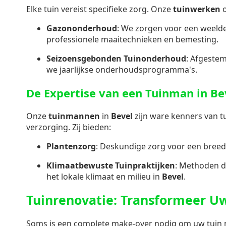
Elke tuin vereist specifieke zorg. Onze
tuinwerken
o
Gazononderhoud
: We zorgen voor een weeld
professionele maaitechnieken en bemesting.
Seizoensgebonden Tuinonderhoud
: Afgeste
we jaarlijkse onderhoudsprogramma's.
De Expertise van een Tuinman in Be
Onze
tuinmannen
in
Bevel
zijn ware kenners van t
verzorging. Zij bieden:
Plantenzorg
: Deskundige zorg voor een breed
Klimaatbewuste Tuinpraktijken
: Methoden d
het lokale klimaat en milieu in
Bevel
.
Tuinrenovatie: Transformeer U
Soms is een complete make-over nodig om uw tuin ni