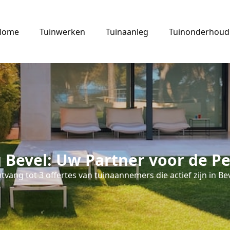
Home
Tuinwerken
Tuinaanleg
Tuinonderhoud
 Bevel: Uw Partner voor de Pe
tvang tot 3 offertes van tuinaannemers die actief zijn in Bev